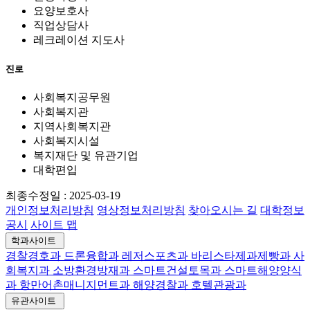
요양보호사
직업상담사
레크레이션 지도사
진로
사회복지공무원
사회복지관
지역사회복지관
사회복지시설
복지재단 및 유관기업
대학편입
최종수정일 :
2025-03-19
개인정보처리방침
영상정보처리방침
찾아오시는 길
대학정보
공시
사이트 맵
학과사이트
경찰경호과
드론융합과
레저스포츠과
바리스타제과제빵과
사
회복지과
소방환경방재과
스마트건설토목과
스마트해양양식
과
항만어촌매니지먼트과
해양경찰과
호텔관광과
유관사이트