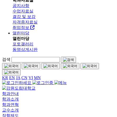
학과자료실
공지사항
수업자료실
결강 및 보강
자격증자료실
취업정보
열린마당
열린마당
포토갤러리
동영상게시판
검색
KR
EN
JA
CN
VI
MN
학과안내
학과소개
학과연혁
교수소개
장학제도