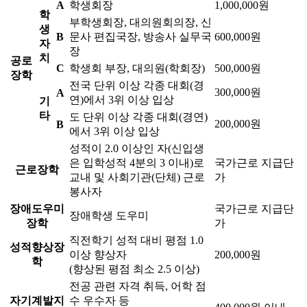
A
학생회장
1,000,000원
학
부학생회장, 대의원회의장, 신
생
B
문사 편집국장, 방송사 실무국
600,000원
자
장
치
공로
C
학생회 부장, 대의원(학회장)
500,000원
장학
전국 단위 이상 각종 대회(경
300,000원
A
연)에서 3위 이상 입상
기
타
도 단위 이상 각종 대회(경연)
200,000원
B
에서 3위 이상 입상
성적이 2.0 이상인 자(신입생
은 입학성적 4분의 3 이내)로
국가근로 지급단
근로장학
교내 및 사회기관(단체) 근로
가
봉사자
장애도우미
국가근로 지급단
장애학생 도우미
장학
가
직전학기 성적 대비 평점 1.0
성적향상장
이상 향상자
200,000원
학
(향상된 평점 최소 2.5 이상)
전공 관련 자격 취득, 어학 점
자기계발지
수 우수자 등