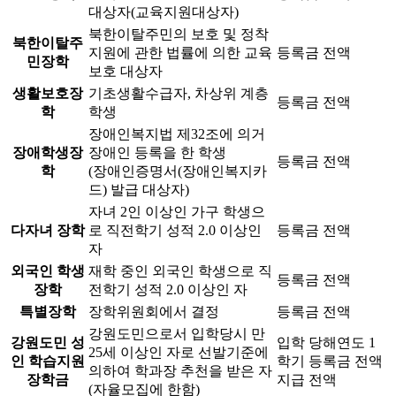
대상자(교육지원대상자)
북한이탈주민의 보호 및 정착
북한이탈주
지원에 관한 법률에 의한 교육
등록금 전액
민장학
보호 대상자
생활보호장
기초생활수급자, 차상위 계층
등록금 전액
학
학생
장애인복지법 제32조에 의거
장애학생장
장애인 등록을 한 학생
등록금 전액
학
(장애인증명서(장애인복지카
드) 발급 대상자)
자녀 2인 이상인 가구 학생으
다자녀 장학
로 직전학기 성적 2.0 이상인
등록금 전액
자
외국인 학생
재학 중인 외국인 학생으로 직
등록금 전액
장학
전학기 성적 2.0 이상인 자
특별장학
장학위원회에서 결정
등록금 전액
강원도민으로서 입학당시 만
강원도민 성
입학 당해연도 1
25세 이상인 자로 선발기준에
인 학습지원
학기 등록금 전액
의하여 학과장 추천을 받은 자
장학금
지급 전액
(자율모집에 한함)