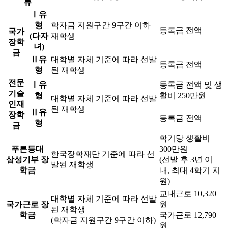
류
Ⅰ유
형
학자금 지원구간 9구간 이하
등록금 전액
국가
(다자
재학생
장학
녀)
금
Ⅱ유
대학별 자체 기준에 따라 선발
등록금 전액
형
된 재학생
전문
Ⅰ유
등록금 전액 및 생
기술
형
활비 250만원
대학별 자체 기준에 따라 선발
인재
된 재학생
Ⅱ유
장학
등록금 전액
형
금
학기당 생활비
푸른등대
300만원
한국장학재단 기준에 따라 선
삼성기부 장
(선발 후 3년 이
발된 재학생
학금
내, 최대 4학기 지
원)
교내근로 10,320
대학별 자체 기준에 따라 선발
국가근로 장
원
된 재학생
학금
국가근로 12,790
(학자금 지원구간 9구간 이하)
원