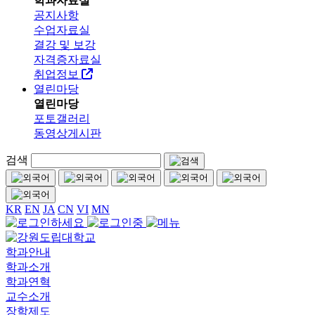
학과자료실
공지사항
수업자료실
결강 및 보강
자격증자료실
취업정보
열린마당
열린마당
포토갤러리
동영상게시판
검색
KR
EN
JA
CN
VI
MN
학과안내
학과소개
학과연혁
교수소개
장학제도