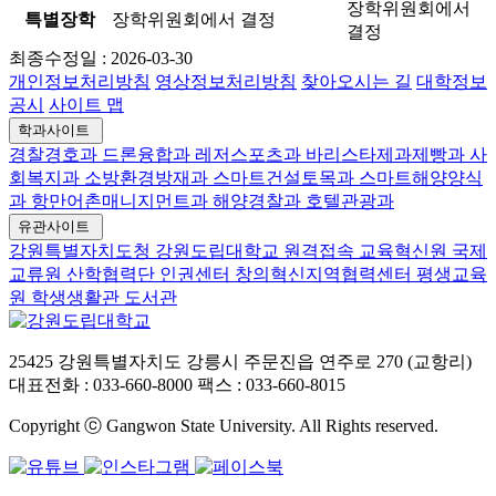
장학위원회에서
특별장학
장학위원회에서 결정
결정
최종수정일 :
2026-03-30
개인정보처리방침
영상정보처리방침
찾아오시는 길
대학정보
공시
사이트 맵
학과사이트
경찰경호과
드론융합과
레저스포츠과
바리스타제과제빵과
사
회복지과
소방환경방재과
스마트건설토목과
스마트해양양식
과
항만어촌매니지먼트과
해양경찰과
호텔관광과
유관사이트
강원특별자치도청
강원도립대학교 원격접속
교육혁신원
국제
교류원
산학협력단
인권센터
창의혁신지역협력센터
평생교육
원
학생생활관
도서관
25425 강원특별자치도 강릉시 주문진읍 연주로 270 (교항리)
대표전화 : 033-660-8000
팩스 : 033-660-8015
Copyright ⓒ Gangwon State University. All Rights reserved.