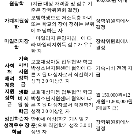
400,000원 이내
원장학
(지급 대상 자격증 및 점수 기
준은 장학위원회 결정)
모범학생으로 저소득층 자녀
가계지원장
장학위원회에서
또는 학교의 장이 정하는 분위
학
결정
에 해당하는 자
「마일리지 운영지침」에 따
마일리지장
장학위원회에서
라 마일리지취득 점수가 우수
학
결정
한 자
기숙
보호대상아동 업무협약·학교
사비
사회
밖청소년지원센터 협약에 따
기숙사비 전액 지
지원
적
른 지원 대상자로서 직전학기
급
장학
배려
성적 2.0 이상인 자
금
계층
지원
생활
보호대상아동 업무협약·학교
월 150,000원×12
장학
비 지
밖청소년지원센터 협약에 따
개월=1,800,000원
금
원 장
른 지원 대상자로서 직전학기
(매월지급)
학금
성적 2.0 이상인 자
성인학습자
만40세 이상(학기 개시일 기
장학위원회에서
성적우수 장
준)으로 직전학기 성적 3.0 이
결정
학금
상인 자