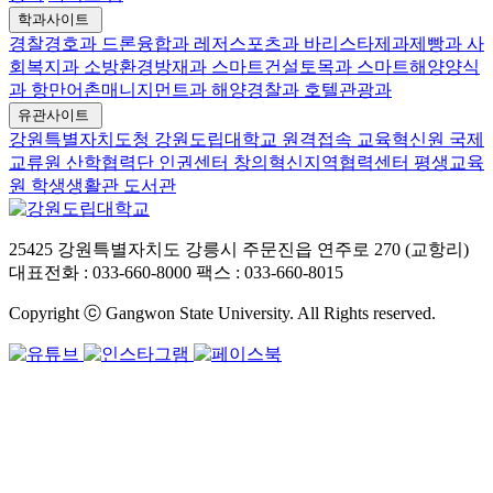
학과사이트
경찰경호과
드론융합과
레저스포츠과
바리스타제과제빵과
사
회복지과
소방환경방재과
스마트건설토목과
스마트해양양식
과
항만어촌매니지먼트과
해양경찰과
호텔관광과
유관사이트
강원특별자치도청
강원도립대학교 원격접속
교육혁신원
국제
교류원
산학협력단
인권센터
창의혁신지역협력센터
평생교육
원
학생생활관
도서관
25425 강원특별자치도 강릉시 주문진읍 연주로 270 (교항리)
대표전화 : 033-660-8000
팩스 : 033-660-8015
Copyright ⓒ Gangwon State University. All Rights reserved.