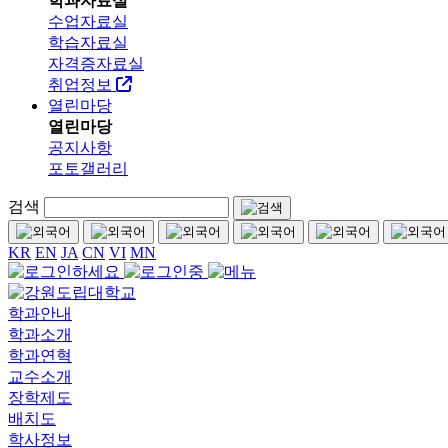
학과자료실
수업자료실
학습자료실
자격증자료실
취업정보
열린마당
열린마당
공지사항
포토갤러리
검색
KR
EN
JA
CN
VI
MN
학과안내
학과소개
학과연혁
교수소개
장학제도
배치도
학사정보