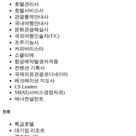
호텔관리사
호텔서비스사
관광통역안내사
국내여행안내사
문화관광해설사
국외여행인솔자(T/C)
조주기능사
커피바리스타
소믈리에
항공예약발권자격증
컨벤션 기획사
국제의료관광코디네이터
레크레이션 지도사
CS Leaders
SMAT(서비스경영자격)
매너컨설턴트
진로
특급호텔
대기업 리조트