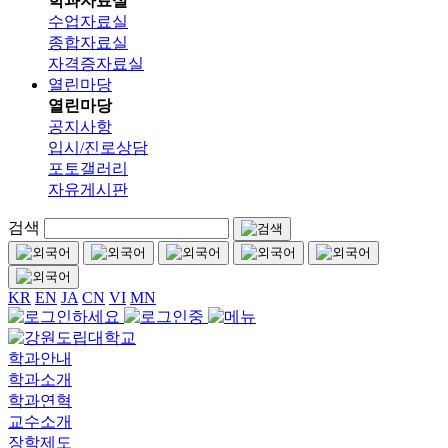
학과자료실
수업자료실
종합자료실
자격증자료실
열린마당
열린마당
공지사항
입시/진로상담
포토갤러리
자유게시판
검색
KR
EN
JA
CN
VI
MN
학과안내
학과소개
학과연혁
교수소개
장학제도