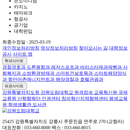
콘도미니엄
카지노
테마파크
항공사
공기업
대학편입
최종수정일 :
2025-03-19
개인정보처리방침
영상정보처리방침
찾아오시는 길
대학정보
공시
사이트 맵
학과사이트
경찰경호과
드론융합과
레저스포츠과
바리스타제과제빵과
사
회복지과
소방환경방재과
스마트건설토목과
스마트해양양식
과
항만어촌매니지먼트과
해양경찰과
호텔관광과
유관사이트
강원특별자치도청
강원도립대학교 원격접속
교육혁신원
국제
교류원
산학협력단
인권센터
창의혁신지역협력센터
평생교육
원
학생생활관
도서관
25425 강원특별자치도 강릉시 주문진읍 연주로 270 (교항리)
대표전화 : 033-660-8000
팩스 : 033-660-8015