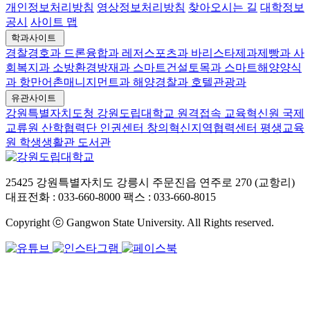
개인정보처리방침
영상정보처리방침
찾아오시는 길
대학정보
공시
사이트 맵
학과사이트
경찰경호과
드론융합과
레저스포츠과
바리스타제과제빵과
사
회복지과
소방환경방재과
스마트건설토목과
스마트해양양식
과
항만어촌매니지먼트과
해양경찰과
호텔관광과
유관사이트
강원특별자치도청
강원도립대학교 원격접속
교육혁신원
국제
교류원
산학협력단
인권센터
창의혁신지역협력센터
평생교육
원
학생생활관
도서관
25425 강원특별자치도 강릉시 주문진읍 연주로 270 (교항리)
대표전화 : 033-660-8000
팩스 : 033-660-8015
Copyright ⓒ Gangwon State University. All Rights reserved.