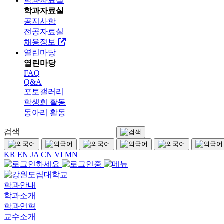
학과자료실
학과자료실
공지사항
전공자료실
채용정보
열린마당
열린마당
FAQ
Q&A
포토갤러리
학생회 활동
동아리 활동
검색
KR
EN
JA
CN
VI
MN
학과안내
학과소개
학과연혁
교수소개