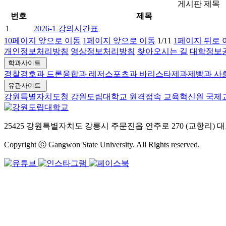
게시판 제목
번호
제목
1
2026-1 강의시간표
10페이지 앞으로 이동
1페이지 앞으로 이동
1/1
1
1페이지 뒤로 
개인정보처리방침
영상정보처리방침
찾아오시는 길
대학정보
학과사이트
경찰경호과
드론융합과
레저스포츠과
바리스타제과제빵과
사
유관사이트
강원특별자치도청
강원도립대학교 원격접속
교육혁신원
국제
25425 강원특별자치도 강릉시 주문진읍 연주로 270 (교항리)
대표
Copyright ⓒ Gangwon State University. All Rights reserved.