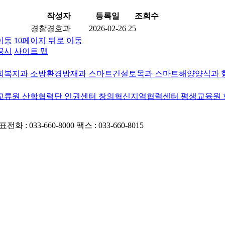
작성자
등록일
조회수
경찰경호과
2026-02-26
25
이동
10페이지 뒤로 이동
공시
사이트 맵
회복지과
소방환경방재과
스마트건설토목과
스마트해양양식과
교류원
산학협력단
인권센터
창의혁신지역협력센터
평생교육원
전화 : 033-660-8000
팩스 : 033-660-8015