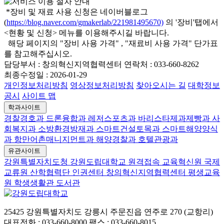
*장비 및 재료 사용 신청은 네이버블로그
(
https://blog.naver.com/gmakerlab/221981495670)
의 '장비'탭에서
<현황 및 신청> 메뉴를 이용해주시길 바랍니다.
해당 페이지의 "장비 사용 가격" , "재료비 사용 가격" 단가표
를 참고해주십시오.
담당부서 :
창의혁신지역협력센터
연락처 :
033-660-8262
최종수정일 :
2026-01-29
개인정보처리방침
영상정보처리방침
찾아오시는 길
대학정보
공시
사이트 맵
학과사이트
경찰경호과
드론융합과
레저스포츠과
바리스타제과제빵과
사
회복지과
소방환경방재과
스마트건설토목과
스마트해양양식
과
항만어촌매니지먼트과
해양경찰과
호텔관광과
유관사이트
강원특별자치도청
강원도립대학교 원격접속
교육혁신원
국제
교류원
산학협력단
인권센터
창의혁신지역협력센터
평생교육
원
학생생활관
도서관
25425 강원특별자치도 강릉시 주문진읍 연주로 270 (교항리)
대표전화 : 033-660-8000
팩스 : 033-660-8015