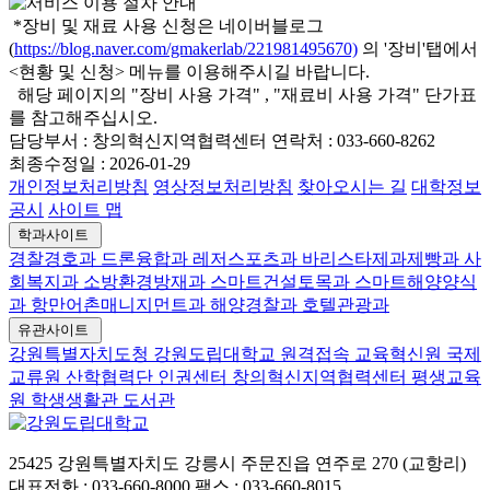
*장비 및 재료 사용 신청은 네이버블로그
(
https://blog.naver.com/gmakerlab/221981495670)
의 '장비'탭에서
<현황 및 신청> 메뉴를 이용해주시길 바랍니다.
해당 페이지의 "장비 사용 가격" , "재료비 사용 가격" 단가표
를 참고해주십시오.
담당부서 :
창의혁신지역협력센터
연락처 :
033-660-8262
최종수정일 :
2026-01-29
개인정보처리방침
영상정보처리방침
찾아오시는 길
대학정보
공시
사이트 맵
학과사이트
경찰경호과
드론융합과
레저스포츠과
바리스타제과제빵과
사
회복지과
소방환경방재과
스마트건설토목과
스마트해양양식
과
항만어촌매니지먼트과
해양경찰과
호텔관광과
유관사이트
강원특별자치도청
강원도립대학교 원격접속
교육혁신원
국제
교류원
산학협력단
인권센터
창의혁신지역협력센터
평생교육
원
학생생활관
도서관
25425 강원특별자치도 강릉시 주문진읍 연주로 270 (교항리)
대표전화 : 033-660-8000
팩스 : 033-660-8015