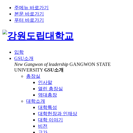
주메뉴 바로가기
본문 바로가기
푸터 바로가기
입학
GSU소개
New Gangwon of leadership
GANGWON STATE
UNIVERSITY
GSU소개
모바일 세로모드로 사용해주세요
총장실
인사말
열린 총장실
역대총장
대학소개
대학특성
대학헌장과 인재상
대학 이야기
비전
교가