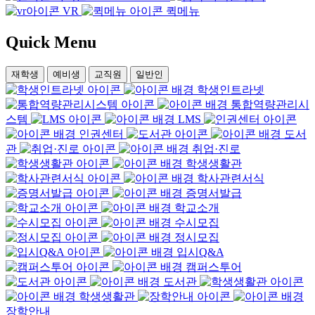
VR
퀵메뉴
Quick
Menu
재학생
예비생
교직원
일반인
학생인트라넷
통합역량관리시
스템
LMS
인권센터
도서
관
취업·진로
학생생활관
학사관련서식
증명서발급
학교소개
수시모집
정시모집
입시Q&A
캠퍼스투어
도서관
학생생활관
장학안내