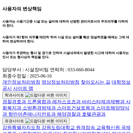
사용자의 변상책임
사용자는 사용기간중 시설 또는 설비에 대하여 선량한 관리자로서의 주의의무를 다하여
야 한다.
사용자가 제1항의 의무를 태만히 하여 시설 또는 설비를 훼손 망실하였을 때에는 그에 대
하여 변상하여야 한다.
사용자가 주관하는 행사 및 경기로 인하여 시설내외에서 발생한 사고에 대하여 사용자는
민사 또는 형사상의 책임을 진다.
담당부서 :
시설장비팀
연락처 :
033-660-8044
최종수정일 :
2025-06-16
개인정보처리방침
영상정보처리방침
찾아오시는 길
대학정보
공시
사이트 맵
학과사이트
경찰경호과
드론융합과
레저스포츠과
바리스타제과제빵과
사
회복지과
소방환경방재과
스마트건설토목과
스마트해양양식
과
항만어촌매니지먼트과
해양경찰과
호텔관광과
유관사이트
강원특별자치도청
강원도립대학교 원격접속
교육혁신원
국제