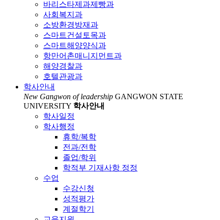
바리스타제과제빵과
사회복지과
소방환경방재과
스마트건설토목과
스마트해양양식과
항만어촌매니지먼트과
해양경찰과
호텔관광과
학사안내
New Gangwon of leadership
GANGWON STATE
UNIVERSITY
학사안내
학사일정
학사행정
휴학/복학
전과/전학
졸업/학위
학적부 기재사항 정정
수업
수강신청
성적평가
계절학기
교육지원