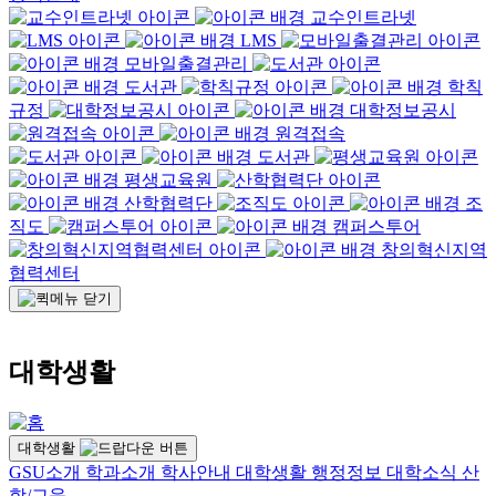
교수인트라넷
LMS
모바일출결관리
도서관
학칙
규정
대학정보공시
원격접속
도서관
평생교육원
산학협력단
조
직도
캠퍼스투어
창의혁신지역
협력센터
대학생활
대학생활
GSU소개
학과소개
학사안내
대학생활
행정정보
대학소식
산
학/교육