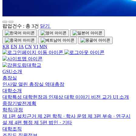
팝업건수 : 총 3건
닫기
KR
EN
JA
CN
VI
MN
GSU소개
총장실
인사말
열린 총장실
역대총장
대학소개
대학특성
대학헌장과 인재상
대학 이야기
비전
교가
UI 소개
중장기발전계획
학칙/규정
제 1편 설치근거
제 2편 학칙 · 학사 운영
제 3편 부속 · 연구시
설
제 4편 행정
제 5편 법인 · 기타
대학조직
조직도
직원정보