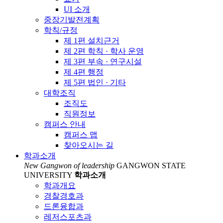
UI 소개
중장기발전계획
학칙/규정
제 1편 설치근거
제 2편 학칙 · 학사 운영
제 3편 부속 · 연구시설
제 4편 행정
제 5편 법인 · 기타
대학조직
조직도
직원정보
캠퍼스 안내
캠퍼스 맵
찾아오시는 길
학과소개
New Gangwon of leadership
GANGWON STATE
UNIVERSITY
학과소개
학과개요
경찰경호과
드론융합과
레저스포츠과