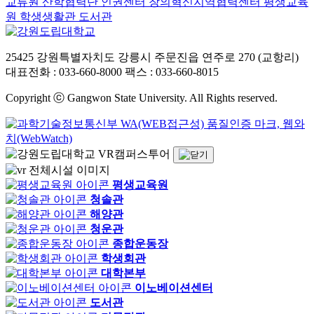
교류원
산학협력단
인권센터
창의혁신지역협력센터
평생교육
원
학생생활관
도서관
25425 강원특별자치도 강릉시 주문진읍 연주로 270 (교항리)
대표전화 : 033-660-8000
팩스 : 033-660-8015
Copyright ⓒ Gangwon State University. All Rights reserved.
VR캠퍼스투어
평생교육원
청솔관
해양관
청운관
종합운동장
학생회관
대학본부
이노베이션센터
도서관