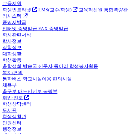
교육지원
학생인트라넷
LMS(교수/학생)
교육혁신원
통합역량관
리시스템
증명서발급
인터넷 증명발급
FAX 증명발급
학사관련서식
학사정보
장학정보
대학생활
학생활동
총학생회
방송국
신문사
동아리
학생봉사활동
복지/편의
통학버스
학교시설이용
편의시설
체육부
축구부
배드민턴부
볼링부
취업·진로
학생상담센터
도서관
학생생활관
인권센터
행정정보