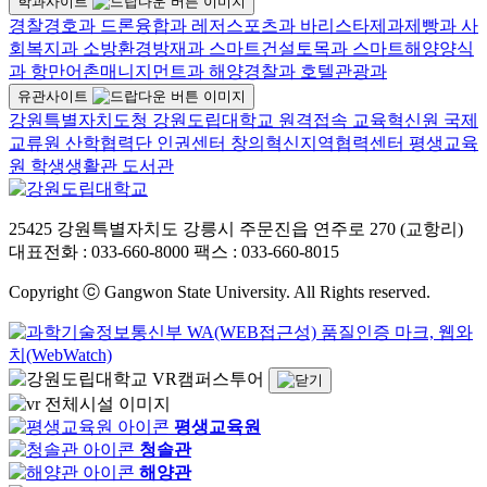
학과사이트
경찰경호과
드론융합과
레저스포츠과
바리스타제과제빵과
사
회복지과
소방환경방재과
스마트건설토목과
스마트해양양식
과
항만어촌매니지먼트과
해양경찰과
호텔관광과
유관사이트
강원특별자치도청
강원도립대학교 원격접속
교육혁신원
국제
교류원
산학협력단
인권센터
창의혁신지역협력센터
평생교육
원
학생생활관
도서관
25425 강원특별자치도 강릉시 주문진읍 연주로 270 (교항리)
대표전화 : 033-660-8000
팩스 : 033-660-8015
Copyright ⓒ Gangwon State University. All Rights reserved.
VR캠퍼스투어
평생교육원
청솔관
해양관