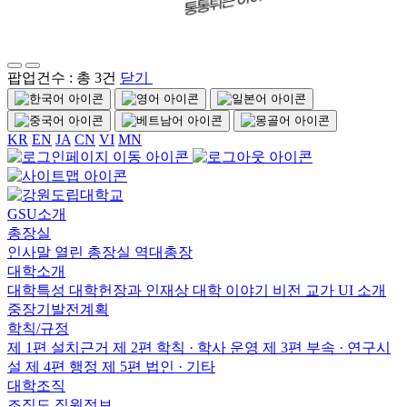
팝업건수 : 총 3건
닫기
KR
EN
JA
CN
VI
MN
GSU소개
총장실
인사말
열린 총장실
역대총장
대학소개
대학특성
대학헌장과 인재상
대학 이야기
비전
교가
UI 소개
중장기발전계획
학칙/규정
제 1편 설치근거
제 2편 학칙 · 학사 운영
제 3편 부속 · 연구시
설
제 4편 행정
제 5편 법인 · 기타
대학조직
조직도
직원정보