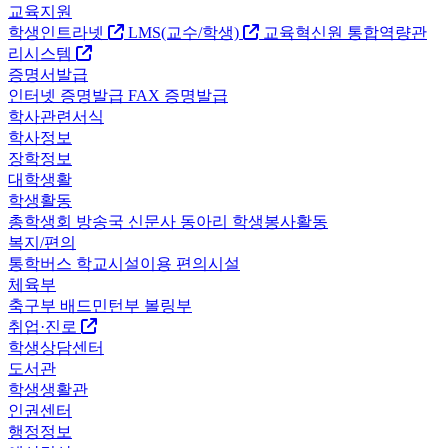
교육지원
학생인트라넷
LMS(교수/학생)
교육혁신원
통합역량관
리시스템
증명서발급
인터넷 증명발급
FAX 증명발급
학사관련서식
학사정보
장학정보
대학생활
학생활동
총학생회
방송국
신문사
동아리
학생봉사활동
복지/편의
통학버스
학교시설이용
편의시설
체육부
축구부
배드민턴부
볼링부
취업·진로
학생상담센터
도서관
학생생활관
인권센터
행정정보