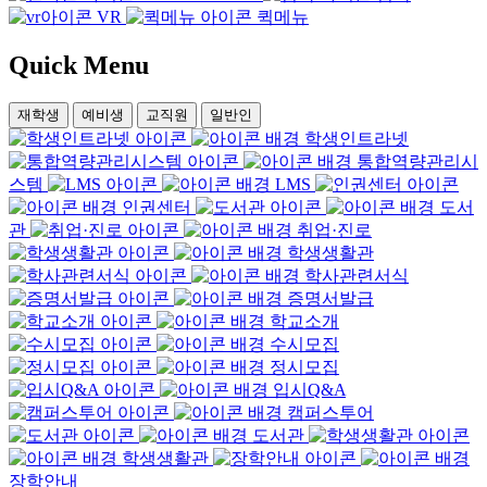
VR
퀵메뉴
Quick
Menu
재학생
예비생
교직원
일반인
학생인트라넷
통합역량관리시
스템
LMS
인권센터
도서
관
취업·진로
학생생활관
학사관련서식
증명서발급
학교소개
수시모집
정시모집
입시Q&A
캠퍼스투어
도서관
학생생활관
장학안내