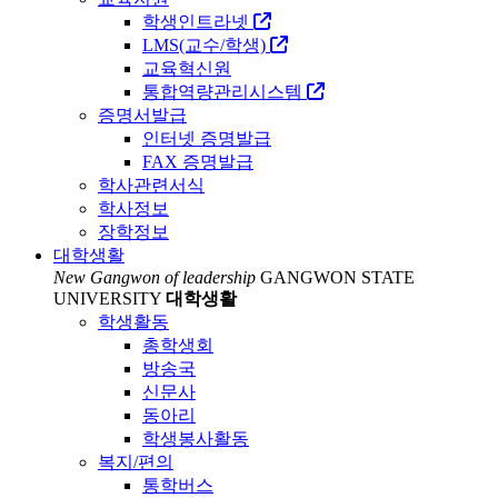
학생인트라넷
LMS(교수/학생)
교육혁신원
통합역량관리시스템
증명서발급
인터넷 증명발급
FAX 증명발급
학사관련서식
학사정보
장학정보
대학생활
New Gangwon of leadership
GANGWON STATE
UNIVERSITY
대학생활
학생활동
총학생회
방송국
신문사
동아리
학생봉사활동
복지/편의
통학버스