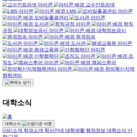
교수인트라넷
LMS
모바일출결관리
도서관
학칙
규정
대학정보공시
원격접속
도서관
평생교육원
산학협력단
조
직도
캠퍼스투어
창의혁신지역
협력센터
대학소식
대학소식
GSU소개
학과소개
학사안내
대학생활
행정정보
대학소식
산
학/교육