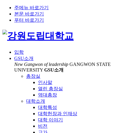
주메뉴 바로가기
본문 바로가기
푸터 바로가기
입학
GSU소개
New Gangwon of leadership
GANGWON STATE
UNIVERSITY
GSU소개
모바일 세로모드로 사용해주세요
총장실
인사말
열린 총장실
역대총장
대학소개
대학특성
대학헌장과 인재상
대학 이야기
비전
교가