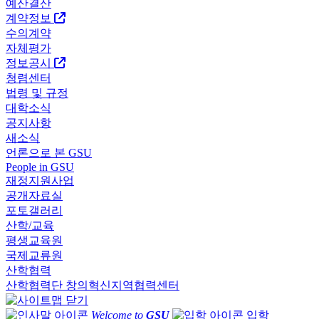
예산결산
계약정보
수의계약
자체평가
정보공시
청렴센터
법령 및 규정
대학소식
공지사항
새소식
언론으로 본 GSU
People in GSU
재정지원사업
공개자료실
포토갤러리
산학/교육
평생교육원
국제교류원
산학협력
산학협력단
창의혁신지역협력센터
Welcome to
GSU
입학