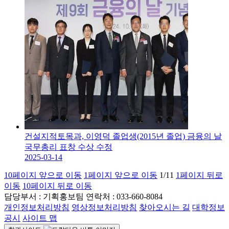
건설지적토목과, 이영덕 졸업생(2015년 졸업) 금융의 날
국무총리 표창 수상 수정
2025-03-14
10페이지 앞으로 이동
1페이지 앞으로 이동
1/1
1
1페이지 뒤로
이동
10페이지 뒤로 이동
담당부서 :
기획홍보팀
연락처 :
033-660-8084
개인정보처리방침
영상정보처리방침
찾아오시는 길
대학정보
공시
사이트 맵