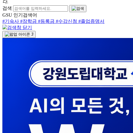
다.
검색
GSU 인기검색어
#기숙사
#장학금
#등록금
#수강신청
#졸업증명서
3