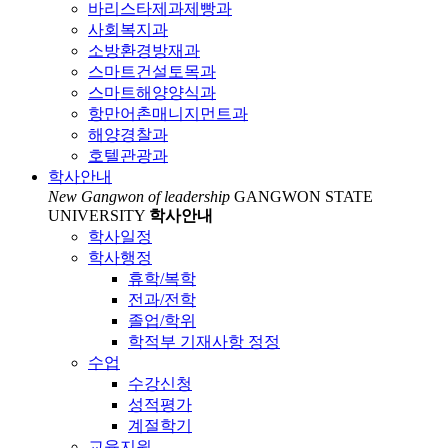
바리스타제과제빵과
사회복지과
소방환경방재과
스마트건설토목과
스마트해양양식과
항만어촌매니지먼트과
해양경찰과
호텔관광과
학사안내
New Gangwon of leadership
GANGWON STATE
UNIVERSITY
학사안내
학사일정
학사행정
휴학/복학
전과/전학
졸업/학위
학적부 기재사항 정정
수업
수강신청
성적평가
계절학기
교육지원