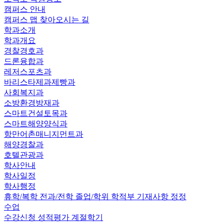
캠퍼스 안내
캠퍼스 맵
찾아오시는 길
학과소개
학과개요
경찰경호과
드론융합과
레저스포츠과
바리스타제과제빵과
사회복지과
소방환경방재과
스마트건설토목과
스마트해양양식과
항만어촌매니지먼트과
해양경찰과
호텔관광과
학사안내
학사일정
학사행정
휴학/복학
전과/전학
졸업/학위
학적부 기재사항 정정
수업
수강신청
성적평가
계절학기