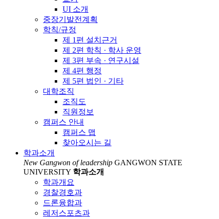
UI 소개
중장기발전계획
학칙/규정
제 1편 설치근거
제 2편 학칙 · 학사 운영
제 3편 부속 · 연구시설
제 4편 행정
제 5편 법인 · 기타
대학조직
조직도
직원정보
캠퍼스 안내
캠퍼스 맵
찾아오시는 길
학과소개
New Gangwon of leadership
GANGWON STATE
UNIVERSITY
학과소개
학과개요
경찰경호과
드론융합과
레저스포츠과