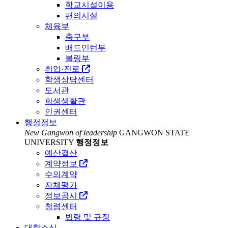
학교시설이용
편의시설
체육부
축구부
배드민턴부
볼링부
취업·진로
학생상담센터
도서관
학생생활관
인권센터
행정정보
New Gangwon of leadership
GANGWON STATE
UNIVERSITY
행정정보
예산결산
계약정보
수의계약
자체평가
정보공시
청렴센터
법령 및 규정
대학소식